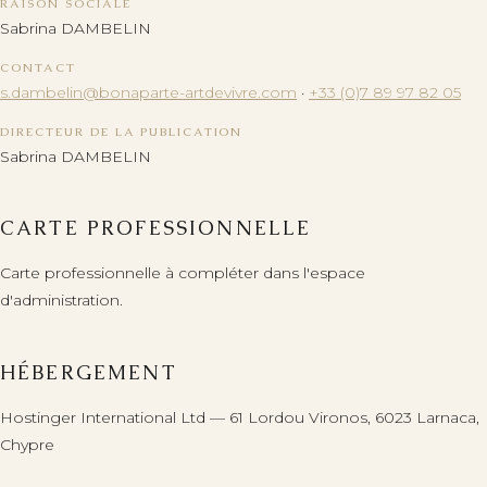
RAISON SOCIALE
Sabrina DAMBELIN
CONTACT
s.dambelin@bonaparte-artdevivre.com
·
+33 (0)7 89 97 82 05
+33 (0)7 89 97 82 05
DIRECTEUR DE LA PUBLICATION
Sabrina DAMBELIN
s.dambelin@bonaparte-artdevivre.com
FR
·
EN
CARTE PROFESSIONNELLE
Carte professionnelle à compléter dans l'espace
d'administration.
HÉBERGEMENT
Hostinger International Ltd — 61 Lordou Vironos, 6023 Larnaca,
Chypre